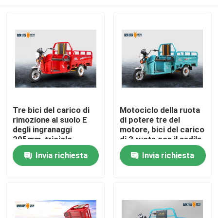
Tre bici del carico di
Motociclo della ruota
rimozione al suolo E
di potere tre del
degli ingranaggi
motore, bici del carico
205mm, triciclo
di 3 ruote con il sedile
elettrico 48V 45AH del
del passeggero
Casa
Invia richiesta
Invia richiesta
carico
Chi siamo
Contatti