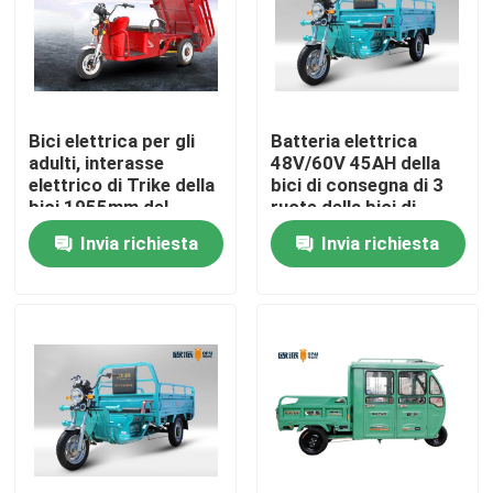
Prodotti
Motorino stato abbattuto elettrico
Bici elettrica per gli
Batteria elettrica
adulti, interasse
48V/60V 45AH della
elettrico di Trike della
bici di consegna di 3
Motorino di motore elettrico
bici 1955mm del
ruote della bici di
carico del triciclo
Trike
Invia richiesta
Invia richiesta
Motorino elettrico di mobilità
motorino dell'equilibrio elettrico
Motorino elettrico del pedale
Motorino elettrico delle signore