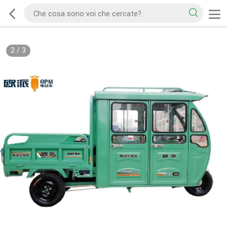
2
/
3