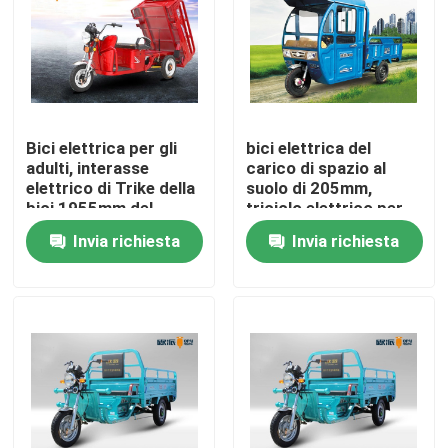
Giro della fabbrica
Controllo di qualità
Bici elettrica per gli
bici elettrica del
adulti, interasse
carico di spazio al
Contattici
elettrico di Trike della
suolo di 205mm,
bici 1955mm del
triciclo elettrico per
carico del triciclo
l'azienda agricola
Invia richiesta
Invia richiesta
Richieda una citazione
Motorino stato abbattuto elettrico
Motorino di motore elettrico
Motorino elettrico di mobilità