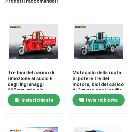
Prodotti raccomandati
Tre bici del carico di
Motociclo della ruota
rimozione al suolo E
di potere tre del
degli ingranaggi
motore, bici del carico
205mm, triciclo
di 3 ruote con il sedile
Casa
elettrico 48V 45AH del
del passeggero
Invia richiesta
Invia richiesta
carico
Prodotti
Circa noi