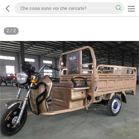
2
/
2