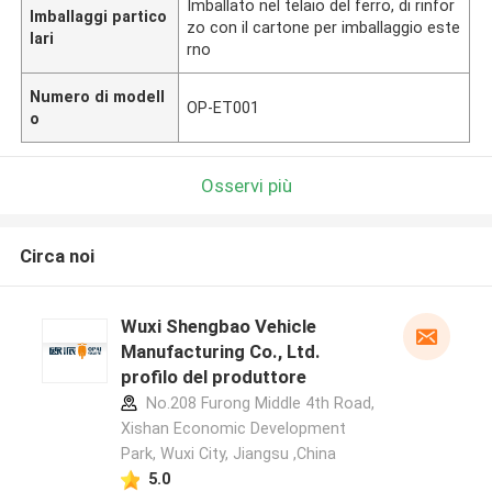
Imballato nel telaio del ferro, di rinfor
Imballaggi partico
zo con il cartone per imballaggio este
lari
rno
Numero di modell
OP-ET001
o
Osservi più
Circa noi
Wuxi Shengbao Vehicle
Manufacturing Co., Ltd.
profilo del produttore
No.208 Furong Middle 4th Road,
Xishan Economic Development
Park, Wuxi City, Jiangsu ,China
5.0