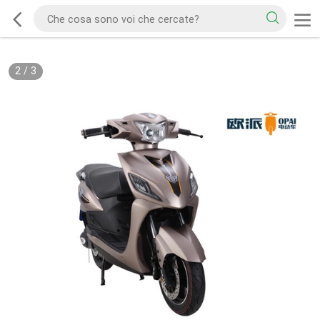
2
/
3