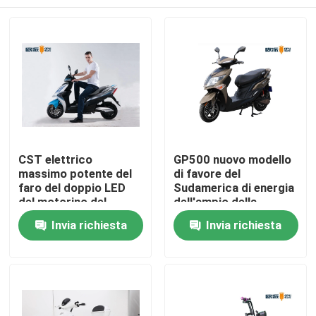
CST elettrico
GP500 nuovo modello
massimo potente del
di favore del
faro del doppio LED
Sudamerica di energia
del motorino del
dell'ampio della
ciclomotore di
gomma 72V20AH
Casa
Invia richiesta
Invia richiesta
velocità 50km senza
motorino elettrico
camera d'aria
acido al piombo del
ciclomotore 2000W
Prodotti
Circa noi