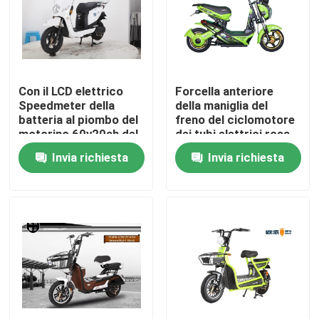
Giro della fabbrica
Controllo di qualità
Con il LCD elettrico
Forcella anteriore
Speedmeter della
della maniglia del
batteria al piombo del
freno del ciclomotore
Contattici
motorino 60v20ah del
dei tubi elettrici rosa
ciclomotore di potere
del motorino 42
Invia richiesta
Invia richiesta
800W del motore del
Richieda una citazione
caricatore di USB
Motorino stato abbattuto elettrico
Motorino di motore elettrico
Motorino elettrico di mobilità