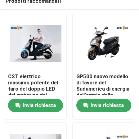
Prodotti raccomandati
CST elettrico
GP500 nuovo modello
massimo potente del
di favore del
faro del doppio LED
Sudamerica di energia
del motorino del
dell'ampio della
Casa
ciclomotore di
gomma 72V20AH
Invia richiesta
Invia richiesta
velocità 50km senza
motorino elettrico
camera d'aria
acido al piombo del
Prodotti
ciclomotore 2000W
Circa noi