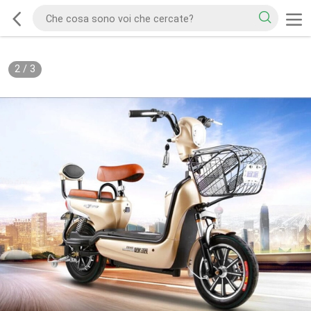
2
/
3