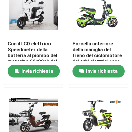
Giro della fabbrica
Controllo di qualità
Con il LCD elettrico
Forcella anteriore
Speedmeter della
della maniglia del
Contattici
batteria al piombo del
freno del ciclomotore
motorino 60v20ah del
dei tubi elettrici rosa
ciclomotore di potere
del motorino 42
Invia richiesta
Invia richiesta
Richieda una citazione
800W del motore del
caricatore di USB
Motorino stato abbattuto elettrico
Motorino di motore elettrico
Motorino elettrico di mobilità