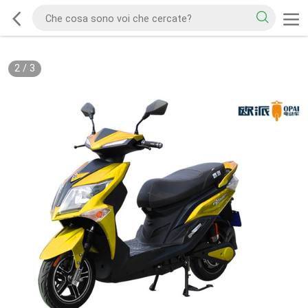
2
/
3