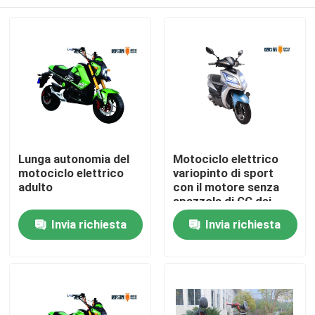
Lunga autonomia del
Motociclo elettrico
motociclo elettrico
variopinto di sport
adulto
con il motore senza
spazzola di CC dei
pedali 800W
Casa
Invia richiesta
Invia richiesta
Prodotti
Circa noi