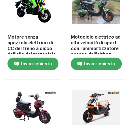
Giro della fabbrica
Controllo di qualità
Motore senza
Motociclo elettrico ad
spazzola elettrico di
alta velocità di sport
CC del freno a disco
con l'ammortizzatore
Contattici
dell'olio del motociclo
spesso dell'airbag
della sporcizia della
posteriore
Invia richiesta
Invia richiesta
CEE 2000W
Richieda una citazione
Motorino stato abbattuto elettrico
Motorino di motore elettrico
Motorino elettrico di mobilità