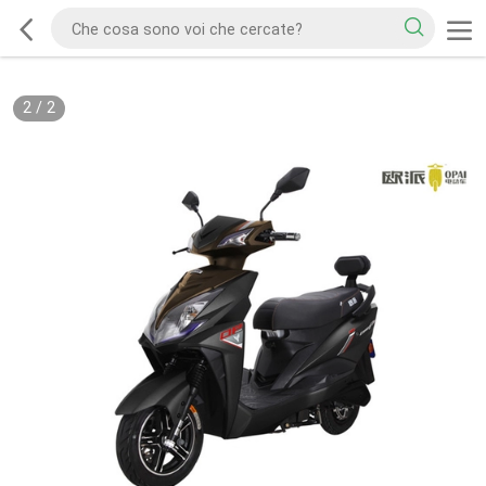
2
/
2