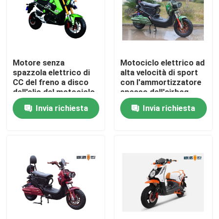
Prodotti
Motorino stato abbattuto elettrico
Motore senza
Motociclo elettrico ad
spazzola elettrico di
alta velocità di sport
CC del freno a disco
con l'ammortizzatore
Motorino di motore elettrico
dell'olio del motociclo
spesso dell'airbag
della sporcizia della
posteriore
Invia richiesta
Invia richiesta
CEE 2000W
Motorino elettrico di mobilità
motorino dell'equilibrio elettrico
Motorino elettrico del pedale
Motorino elettrico delle signore