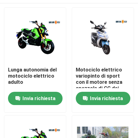
Lunga autonomia del
Motociclo elettrico
motociclo elettrico
variopinto di sport
adulto
con il motore senza
spazzola di CC dei
pedali 800W
Casa
Invia richiesta
Invia richiesta
Chi siamo
Contatti