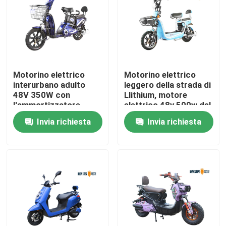
Giro della fabbrica
Controllo di qualità
Motorino elettrico
Motorino elettrico
interurbano adulto
leggero della strada di
Contattici
48V 350W con
Llithium, motore
l'ammortizzatore
elettrico 48v 500w del
motorino di ego
Invia richiesta
Invia richiesta
Richieda una citazione
Motorino stato abbattuto elettrico
Motorino di motore elettrico
Motorino elettrico di mobilità