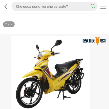
2
/
2