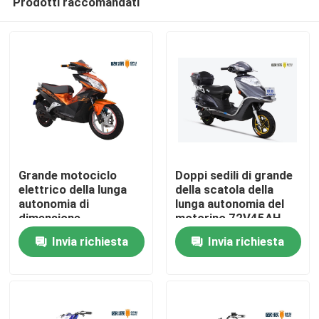
Prodotti raccomandati
Grande motociclo
Doppi sedili di grande
elettrico della lunga
della scatola della
autonomia di
lunga autonomia del
dimensione
motorino 72V45AH
Casa
dimensione elettrica
Invia richiesta
Invia richiesta
posteriore della
batteria al piombo
Prodotti
100km grande
Circa noi