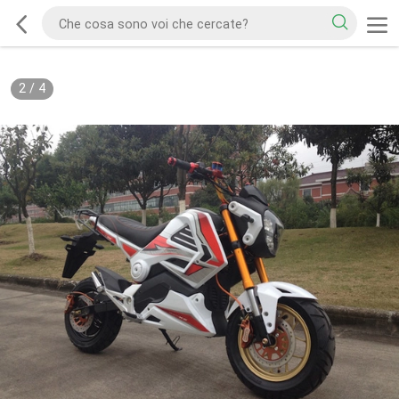
2
/
4