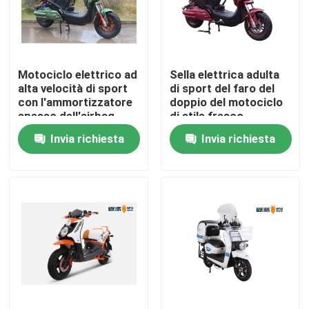
Prodotti
Motociclo elettrico ad
Sella elettrica adulta
Mostra VR
alta velocità di sport
di sport del faro del
con l'ammortizzatore
doppio del motociclo
spesso dell'airbag
di stile fresco
Motorino stato abbattuto elettrico
posteriore
Invia richiesta
Invia richiesta
Motorino di motore elettrico
Motorino elettrico di mobilità
motorino dell'equilibrio elettrico
Motorino elettrico del pedale