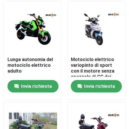
Lunga autonomia del
Motociclo elettrico
motociclo elettrico
variopinto di sport
adulto
con il motore senza
spazzola di CC dei
pedali 800W
Invia richiesta
Invia richiesta
Casa
Chi siamo
Contatti